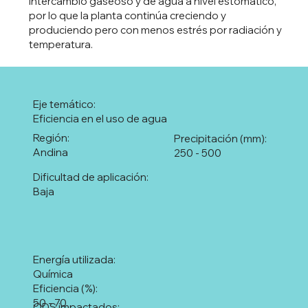
intercambio gaseoso y de agua a nivel estomático,
por lo que la planta continúa creciendo y
produciendo pero con menos estrés por radiación y
temperatura.
Eje temático:
Eficiencia en el uso de agua
Región:
Precipitación (mm):
Andina
250 - 500
Dificultad de aplicación:
Baja
Energía utilizada:
Química
Eficiencia (%):
50 - 70
ODS impactados: