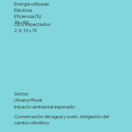
Energía utilizada:
Eléctrica
Eficiencia (%):
70 - 90
ODS impactados:
2, 6, 13 y 15
Sector:
Urbano/Rural
Impacto ambiental esperado:
Conservación del agua y suelo, mitigación del
cambio climático