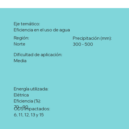
Eje temático:
Eficiencia en el uso de agua
Región:
Precipitación (mm):
Norte
300 - 500
Dificultad de aplicación:
Media
Energía utilizada:
Elétrica
Eficiencia (%):
70 - 90
ODS impactados:
6, 11, 12, 13 y 15