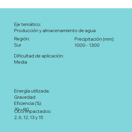
Eje temático:
Producción y almacenamiento de agua
Región:
Precipitación (mm):
Sur
1000 - 1300
Dificultad de aplicación:
Media
Energía utilizada:
Gravedad
Eficiencia (%):
70 - 90
ODS impactados:
2, 6, 12, 13 y 15