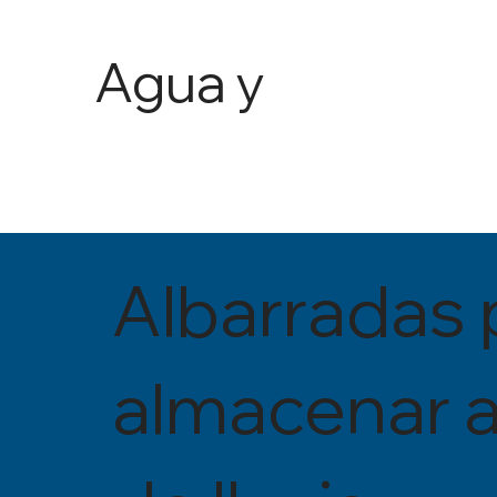
Agua y
Agricult
ura
Albarradas 
almacenar 