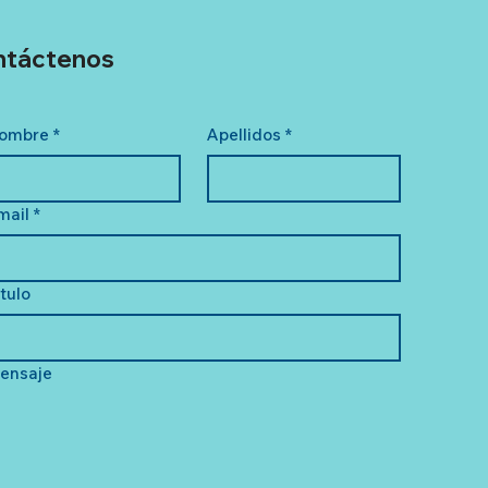
ntáctenos
ombre
*
Apellidos
*
mail
*
ítulo
ensaje