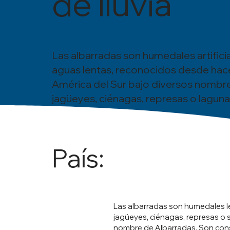
de lluvia
Las albarradas son humedales artifici
aguas lentas, reconocidos desde hac
América del Sur bajo diversos nomb
jagüeyes, ciénagas, represas o laguna
País:
Las albarradas son humedales lé
jagüeyes, ciénagas, represas o 
nombre de Albarradas. Son const