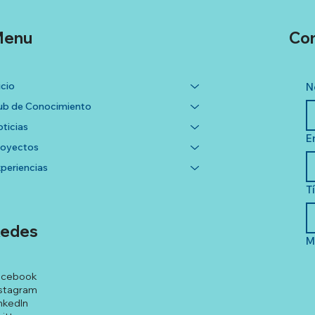
enu
Co
icio
N
b de Conocimiento
ticias
E
royectos
periencias
T
edes
M
acebook
stagram
nkedIn