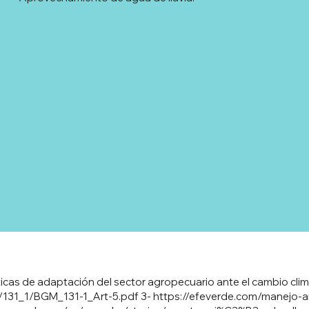
cas de adaptación del sector agropecuario ante el cambio climáti
/131_1/BGM_131-1_Art-5.pdf
3-
https://efeverde.com/manejo-a