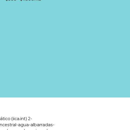
co (iica.int) 2-
ncestral-agua-albarradas-