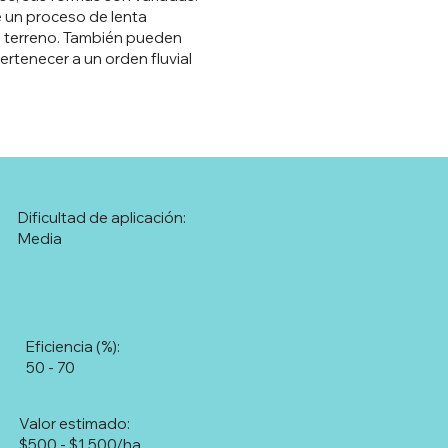
te un proceso de lenta
el terreno. También pueden
rtenecer a un orden fluvial
Dificultad de aplicación:
Media
Eficiencia (%):
50 - 70
Valor estimado:
$500 - $1.500/ha