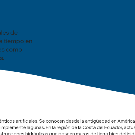
ales de
e tiempo en
res como
s.
nticos artificiales. Se conocen desde la antigüedad en América
simplemente lagunas. En la región de la Costa del Ecuador, actu
rucciones hidráulicas que poseen muros de tierra bien definid