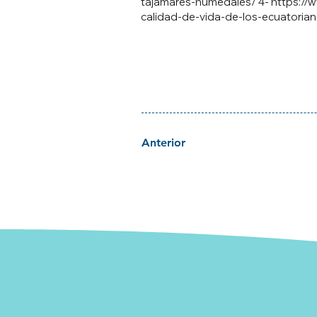
tajamares-humedales/
4-
https://
calidad-de-vida-de-los-ecuatoria
Anterior