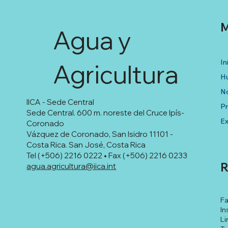
M
Agua y
In
Agricultura
Hu
No
IICA - Sede Central
P
Sede Central. 600 m. noreste del Cruce Ipís-
Ex
Coronado
Vázquez de Coronado, San Isidro 11101 -
Costa Rica. San José, Costa Rica
Tel (+506) 2216 0222 • Fax (+506) 2216 0233
R
agua.agricultura@iica.int
F
In
Li