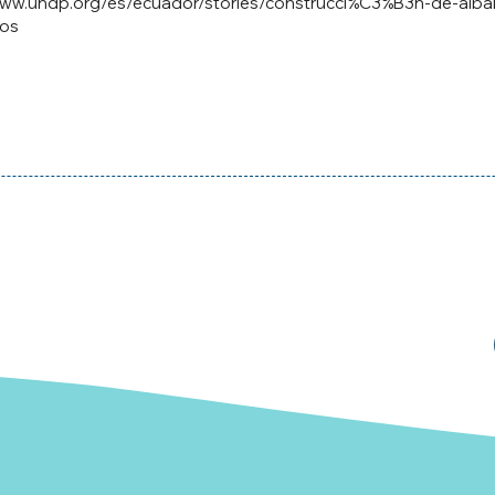
www.undp.org/es/ecuador/stories/construcci%C3%B3n-de-alba
nos