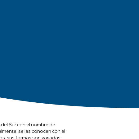
 del Sur con el nombre de
almente, se las conocen con el
os, sus formas son variadas: