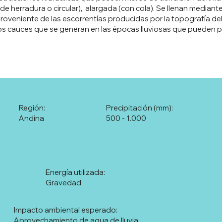
a de herradura o circular), alargada (con cola). Se llenan median
proveniente de las escorrentías producidas por la topografía d
s cauces que se generan en las épocas lluviosas que pueden pe
Región:
Precipitación (mm):
Andina
500 - 1.000
Energía utilizada:
Gravedad
Impacto ambiental esperado:
Aprovechamiento de agua de lluvia.